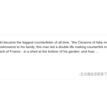
t to his family, this man led a double life making counterfeit money -
e real” than the notes printed by the Bank of France - in a shed at th
garden; and how, ...
i became the biggest counterfeiter of all time, “the Cézanne of fake m
beknownst to his family, this man led a double life making counterfeit 
nk of France - in a shed at the bottom of his garden; and how, ...
↓无法播放请更换下