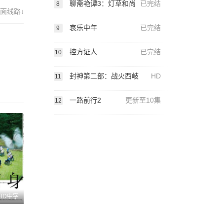
聊斋艳谭3：灯草和尚
已完结
8
面线路↓
哀乐中年
已完结
9
控方证人
已完结
10
封神第二部：战火西岐
HD
11
一路前行2
更新至10集
12
HD中字