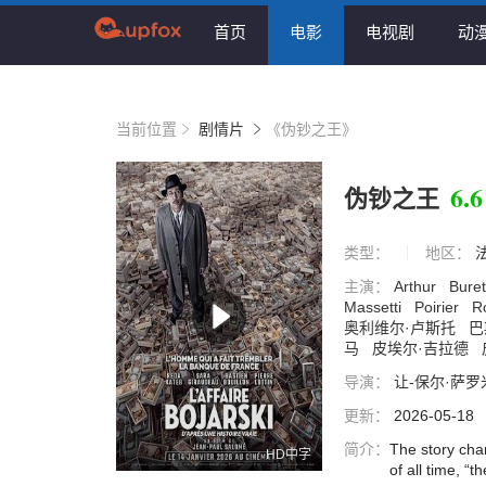
首页
电影
电视剧
动
当前位置
剧情片
《伪钞之王》
6.6
伪钞之王
类型：
地区：
主演：
Arthur
Bure
Massetti
Poirier
R
奥利维尔·卢斯托
巴
马
皮埃尔·吉拉德
导演：
让-保尔·萨
更新：
2026-05-18
简介：
The story cha
HD中字
of all time, “