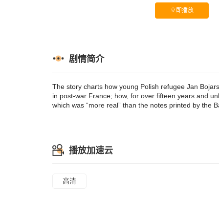
and unbeknowns
立即播放
which was “mor
bottom of his 
剧情简介
The story charts how young Polish refugee Jan Bojarsk
in post-war France; how, for over fifteen years and un
which was “more real” than the notes printed by the Ba
播放加速云
高清