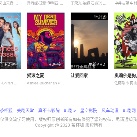
佐藤浩市 冈山天音 吉冈里帆 宇野祥平 小田切让 岛田久作 本田翼 森川葵 永濑正敏 池松壮亮 浦井梨广 深津绘里 菊地姬奈 铃木庆一 香椎由宇 高岛政宏 鹿贺丈史 麻生久美子 黑木华
乔丹妮·琼斯 伊利亚·库克 伊莎贝尔·邦弗雷 克劳迪娅·杜米特 加里·赫泽勒 大卫·里达尔 奥利弗·库珀 安德鲁·艾斯科夫 尼古拉斯·拉尼 汉娜·玛玛丽斯 艾玛·拉莫斯 莉莉·沙利文 西德尼·布莱克波恩 阿尔蒂·佛鲁山 马拉·胡夫
于荣光 姜超 石兆琪 邵峰
HD中字
HD中字
更新至HD
更
会
摇滚之夏
让爱回家
Abidzar·Al·Ghifari 凯特琳·哈尔德曼 艾丽尔·塔图姆
Ashlee·Buchanan Paul·Stenerson Zeke·F·Carlton·III
茶杯狐
美剧天堂
真不卡影院
韩剧tv
星空影院
风车动漫
韩剧网
仅供交流学习使用，版权归原创者所有如有侵犯了您的权益，尽请通知我
Copyright @ 2023 茶杯狐 版权所有