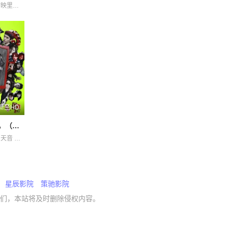
中井友望 中村映里子 六平直政 北村有起哉 吉冈睦雄 广末哲万 染谷将太 泷内公美
新至HD
奥莉佛是狗，（天哪！！）这家伙 电影版
佐藤浩市 冈山天音 吉冈里帆 宇野祥平 小田切让 岛田久作 本田翼 森川葵 永濑正敏 池松壮亮 浦井梨广 深津绘里 菊地姬奈 铃木庆一 香椎由宇 高岛政宏 鹿贺丈史 麻生久美子 黑木华
星辰影院
策驰影院
们，本站将及时删除侵权内容。