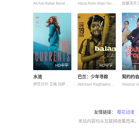
Ali Aslı Aybar Berat Ceyda Efe Kasabalı Mehmet Parlar Yaren 卡根·埃菲·阿克 埃克林·苏·乔班 居尔汉·特金 盖杰·伊西克·德米雷尔 科尔汗·赫尔杜兰 费拉特·阿尔拜伦
Alicia Amin Iman Norreen 吕杨 雷米·伊沙克
HD中字
HD中字
水流
巴兰：少年寻踪
契约约
伊莎贝尔·艾梅·冈萨蕾斯-索拉 克劳迪娅·桑切丝 埃内斯蒂娜·加蒂 埃斯特万·比利亚尔迪 艾玛·法约·杜阿尔特 萨拉·贝西奥 雅兹明·卡巴洛
Abhiram·Radhakrishnan Farzana·Palathingal Tovino·Thomas
友情链接：
樱花动漫
本站内容均从互联网收集而来，