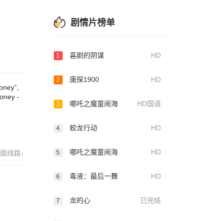
e
剧情片榜单
喜剧的阴谋
HD
1
唐探1900
HD
2
oney”,
money -
哪吒之魔童闹海
HD国语
3
蛟龙行动
HD
4
哪吒之魔童闹海
HD
面线路↓
5
毒液：最后一舞
HD
6
龙的心
已完结
7