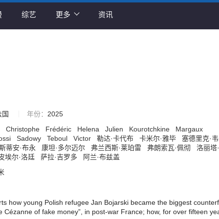
漫
综艺
更多
资讯
法国
年份：
2025
t
Christophe
Frédéric
Helena
Julien
Kourotchkine
Margaux
ossi
Sadowy
Teboul
Victor
勒达·卡代布
卡米尔·雅毕
塞德里克·
斯蒂安·布永
康坦·多尔迈尔
弗兰西斯·莱珀雷
弗朗索瓦·佩彻
洛丽塔
皮埃尔·洛廷
萨拉·吉罗多
阿兰·布兹盖
罗米
rts how young Polish refugee Jan Bojarski became the biggest counterf
the Cézanne of fake money”, in post-war France; how, for over fifteen ye