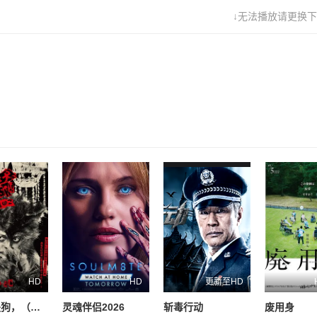
↓无法播放请更换下
HD
HD
更新至HD
奥莉佛是狗，（天哪！！）这家伙电影版
灵魂伴侣2026
斩毒行动
废用身