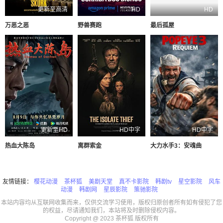
更新至高清
HD
HD
万恶之恶
野兽赛跑
最后孤屋
更新至HD
HD中字
HD中字
热血大陈岛
离群索金
大力水手3：安魂曲
友情链接：
樱花动漫
茶杯狐
美剧天堂
真不卡影院
韩剧tv
星空影院
风车
动漫
韩剧网
星辰影院
策驰影院
本站内容均从互联网收集而来，仅供交流学习使用，版权归原创者所有如有侵犯了您
的权益，尽请通知我们，本站将及时删除侵权内容。
Copyright @ 2023 茶杯狐 版权所有