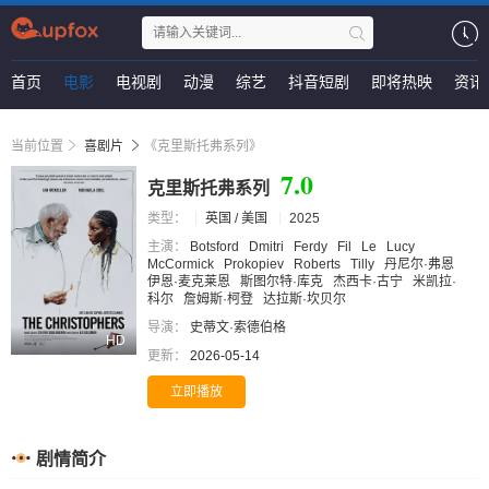
首页
电影
电视剧
动漫
综艺
抖音短剧
即将热映
资讯
当前位置
喜剧片
《克里斯托弗系列》
7.0
克里斯托弗系列
类型：
英国 / 美国
2025
主演：
Botsford
Dmitri
Ferdy
Fil
Le
Lucy
McCormick
Prokopiev
Roberts
Tilly
丹尼尔·弗恩
伊恩·麦克莱恩
斯图尔特·库克
杰西卡·古宁
米凯拉·
科尔
詹姆斯·柯登
达拉斯·坎贝尔
导演：
史蒂文·索德伯格
HD
更新：
2026-05-14
立即播放
剧情简介