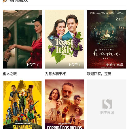
猜你喜欢
HD中字
HD中字
更新至高清
他人之眼
为意大利干杯
欢迎回家，宝贝